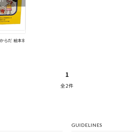
UT
からだ 絵本8
1
全2件
ード
リー
GUIDELINES