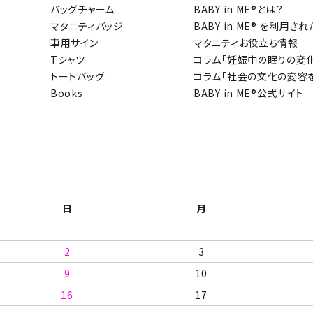
バッグチャーム
BABY in ME®とは？
マタニティバッジ
BABY in ME® を利用
車用サイン
マタニティお役立ち情報
Tシャツ
コラム「妊娠中の眠りの変
トートバッグ
コラム「社会の文化の変容をと
Books
BABY in ME®公式サイト
日
月
2
3
9
10
16
17